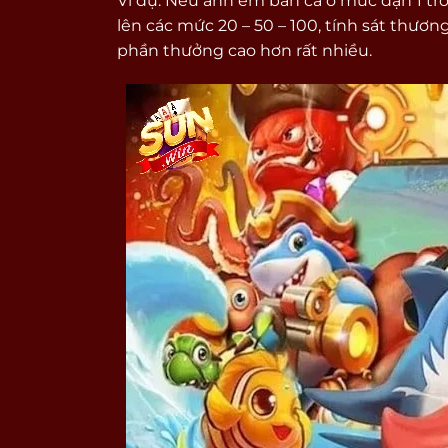
Ví dụ: Nếu anh em bắn cá ở mức đạn 1 tro
lên các mức 20 – 50 – 100, tính sát thươ
phần thưởng cao hơn rất nhiều.