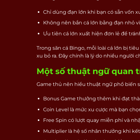
Chỉ dùng đạn lớn khi bạn có sẵn vốn x
Không nên bắn cá lớn bằng đạn nhỏ vì
Ưu tiên cá lớn xuất hiện đơn lẻ để trá
Trong săn cá Bingo, mỗi loài cá lớn bị t
xu bỏ ra. Đây chính là lý do nhiều người c
Một số thuật ngữ quan t
Game thủ nên hiểu thuật ngữ phổ biến sa
Bonus Game thưởng thêm khi đạt thàn
Coin Level là mức xu cược mà bạn chọ
Free Spin có lượt quay miễn phí và n
Multiplier là hệ số nhân thưởng khi kế