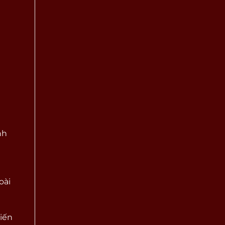
nh
oài
iến