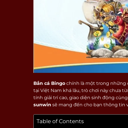
Bắn cá Bingo
chính là một trong những c
tại Việt Nam khá lâu, trò chơi này chưa từ
tính giải trí cao, giao diện sinh động cùn
sunwin
sẽ mang đến cho bạn thông tin v
Table of Contents