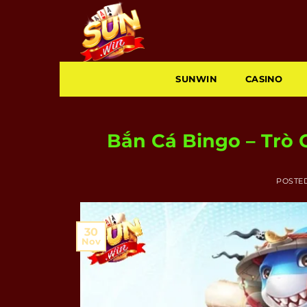
Skip
to
content
SUNWIN
CASINO
Bắn Cá Bingo – Trò 
POSTE
30
Nov