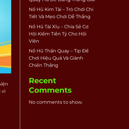
Nổ Hũ Kim Tài – Trò Chơi Chi
Tiết Và Mẹo Chơi Dễ Thắng
Nổ Hũ Tài Xỉu – Chia Sẻ Cơ
Hội Kiếm Tiền Tỷ Cho Hội
Viên
Nổ Hũ Thần Quay – Tip Để
Chơi Hiệu Quả Và Giành
Chiến Thắng
Recent
hiện
Comments
 vì
No comments to show.