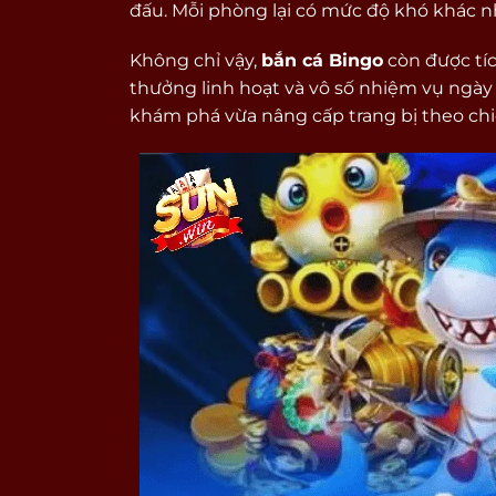
đấu. Mỗi phòng lại có mức độ khó khác nh
Không chỉ vậy,
bắn cá Bingo
còn được tíc
thưởng linh hoạt và vô số nhiệm vụ ngày 
khám phá vừa nâng cấp trang bị theo chi