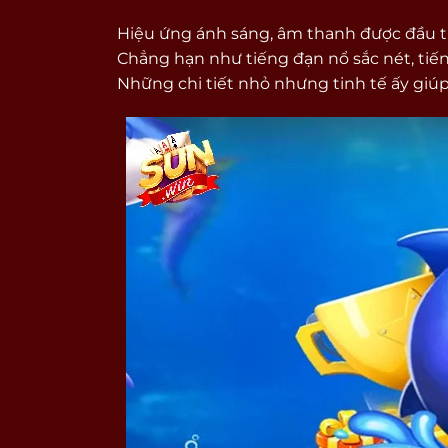
Hiệu ứng ánh sáng, âm thanh được đầu t
Chẳng hạn như tiếng đạn nổ sắc nét, tiến
Những chi tiết nhỏ nhưng tinh tế ấy giú