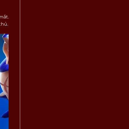
mắt.
thủ.