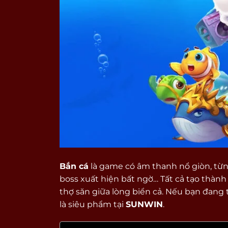
Bắn cá
là game có âm thanh nổ giòn, t
boss xuất hiện bất ngờ… Tất cả tạo thành
thợ săn giữa lòng biển cả. Nếu bạn đang 
là siêu phẩm tại
SUNWIN
.