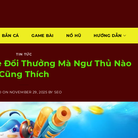
BẮN CÁ
GAME BÀI
NỔ HŨ
HƯỚNG DẪN
TIN TỨC
e Đổi Thưởng Mà Ngư Thủ Nào
Cũng Thích
D ON
NOVEMBER 29, 2025
BY
SEO