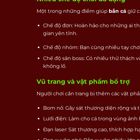
Một trong những điểm giúp
bắn cá
giữ c
Chế độ đơn: Hoàn hảo cho những ai th
gian yên tĩnh.
Chế độ nhóm: Bạn cùng nhiều tay chơi 
Chế độ săn boss: Có nhiều thử thách v
khổng lồ.
Vũ trang và vật phẩm bổ trợ
Người chơi cần trang bị thêm các vật ph
Bom nổ: Gây sát thương diện rộng và ti
Lưới điện: Làm cho cá trong vùng ảnh h
Đạn laser: Sát thương cao, thích hợp hạ