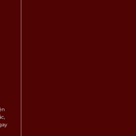
ện
c,
gay