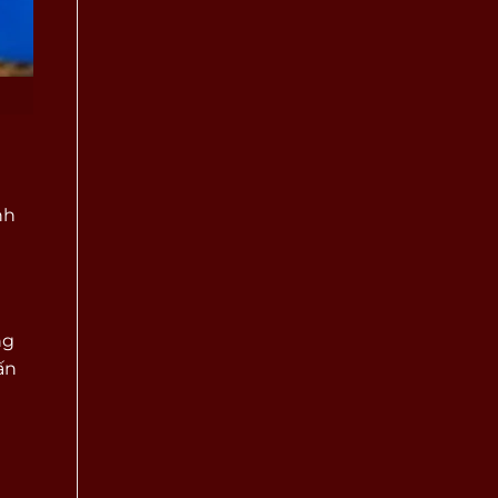
nh
ng
ấn