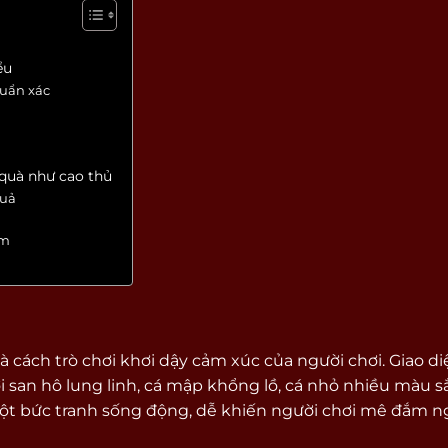
ểu
uẩn xác
quà như cao thủ
quả
ểm
cách trò chơi khơi dậy cảm xúc của người chơi. Giao di
san hô lung linh, cá mập khổng lồ, cá nhỏ nhiều màu sắ
 một bức tranh sống động, dễ khiến người chơi mê đắm n