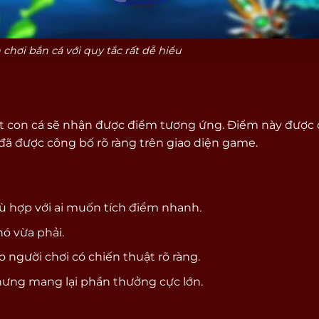
chơi bắn cá với quy tắc rất dễ hiểu
ột con cá sẽ nhận được điểm tương ứng. Điểm này được
ã được công bố rõ ràng trên giao diện game.
ù hợp với ai muốn tích điểm nhanh.
ó vừa phải.
ho người chơi có chiến thuật rõ ràng.
nhưng mang lại phần thưởng cực lớn.