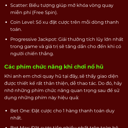
Scatter: Biểu tượng giúp mở khóa vòng quay
miễn phí (Free Spin).
Coin Level: Số xu đặt cược trên mỗi dòng thanh
toán.
Progressive Jackpot: Giải thưởng tích lũy lớn nhất
trong game và giá trị sẽ tăng dần cho đến khi có
người chiến thắng.
Các phím chức năng khi chơi nổ hũ
Khi anh em chơi quay hũ tại đây, sẽ thấy giao diện
được thiết kế rất thân thiện, dễ thao tác. Do đó, hãy
nhớ những phím chức năng quan trọng sau để sử
dụng những phím này hiệu quả:
Bet One: Đặt cược cho 1 hàng thanh toán duy
nhất.
Bet Max: Đặt cược tiền nhiều nhất trên toàn bộ