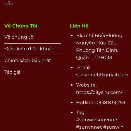
dẫn.
Về Chúng Tôi
Liên Hệ
Địa chỉ: 66/5 Đường
Về chúng tôi
Nguyễn Hữu Cầu,
Điều kiện điều khoản
Phường Tân Định,
Quận 1, TP.HCM
Chính sách bảo mật
Email:
Tác giả
sunvnnet@gmail.com
Website:
https://pitys.ru.com/
Hotline: 0938.839.253
Tag:
#sunwinsunvnnet
#sunvnnet #sunwin