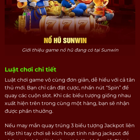
Giới thiệu game nổ hũ đang có tại Sunwin
Luật chơi chi tiết
Luật chơi game vô cùng đơn giản, dễ hiểu với cả tân
thủ mới. Bạn chỉ cần đặt cược, nhấn nút “Spin” để
quay các cuộn slot. Khi các biểu tượng giống nhau
xuất hiện trên trong cùng một hàng, bạn sẽ nhận
được phần thưởng.
Nếu may mắn quay trúng 3 biểu tượng Jackpot liên
tiếp thì tay chơi sẽ kích hoạt tính năng jackpot để