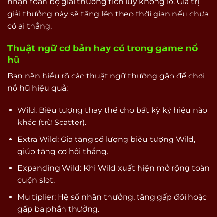
nhận toàn bộ giải thưởng tích lũy khổng lồ. Giá trị
giải thưởng này sẽ tăng lên theo thời gian nếu chưa
có ai thắng.
Thuật ngữ cơ bản hay có trong game nổ
hũ
Bạn nên hiểu rõ các thuật ngữ thường gặp để chơi
nổ hũ hiệu quả:
Wild: Biểu tượng thay thế cho bất kỳ ký hiệu nào
khác (trừ Scatter).
Extra Wild: Gia tăng số lượng biểu tượng Wild,
giúp tăng cơ hội thắng.
Expanding Wild: Khi Wild xuất hiện mở rộng toàn
cuộn slot.
Multiplier: Hệ số nhân thưởng, tăng gấp đôi hoặc
gấp ba phần thưởng.