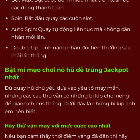
các dòng thanh toán.
Spin: Bắt đầu quay các cuộn slot.
Auto Spin: Quay tự động liên tục mà không cần
nhấn mỗi lần.
Double Up: Tính năng nhân đôi tiền thưởng sau
mỗi lần thắng.
Bật mí mẹo chơi nổ hũ dễ trúng Jackpot
nhất
Dù quay hũ chủ yếu dựa vào yếu tố may mắn,
nhưng các cao thủ vẫn có những bí kíp chơi riêng
để giành chiens thắng. Dưới đây là những bí kíp anh
em nên biết:
Hãy thử vận may với mức cược cao nhất
Nếu bạn cảm thấy thời điểm vàng đã đến thì hãy