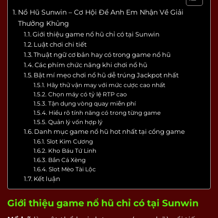
Nổ Hũ Sunwin – Cơ Hội Để Anh Em Nhận Về Giải
Thưởng Khủng
Giới thiệu game nổ hũ chỉ có tại Sunwin
Luật chơi chi tiết
Thuật ngữ cơ bản hay có trong game nổ hũ
Các phím chức năng khi chơi nổ hũ
Bật mí mẹo chơi nổ hũ dễ trúng Jackpot nhất
Hãy thử vận may với mức cược cao nhất
Chọn máy có tỷ lệ RTP cao
Tận dụng vòng quay miễn phí
Hiểu rõ tính năng có trong từng game
Quản lý vốn hợp lý
Danh mục game nổ hũ hot nhất tại cổng game
Slot Kim Cương
Kho Báu Tứ Linh
Bắn Cá Xèng
Slot Mèo Tài Lộc
Kết luận
Giới thiệu game nổ hũ chỉ có tại Sunwin