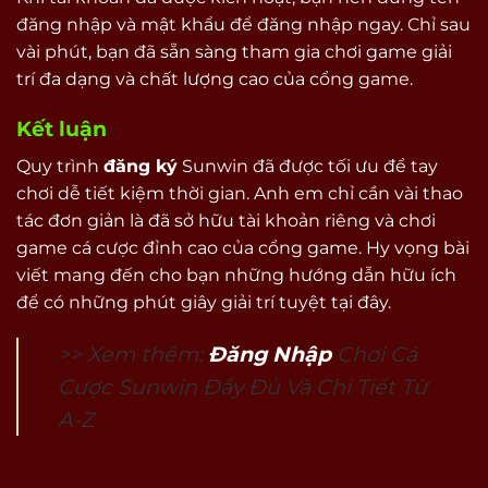
đăng nhập và mật khẩu để đăng nhập ngay. Chỉ sau
vài phút, bạn đã sẵn sàng tham gia chơi game giải
trí đa dạng và chất lượng cao của cổng game.
Kết luận
Quy trình
đăng ký
Sunwin đã được tối ưu để tay
chơi dễ tiết kiệm thời gian. Anh em chỉ cần vài thao
tác đơn giản là đã sở hữu tài khoản riêng và chơi
game cá cược đỉnh cao của cổng game. Hy vọng bài
viết mang đến cho bạn những hướng dẫn hữu ích
để có những phút giây giải trí tuyệt tại đây.
>> Xem thêm:
Đăng Nhập
Chơi Cá
Cược Sunwin Đầy Đủ Và Chi Tiết Từ
A-Z