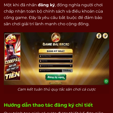
Một khi đã nhấn
đăng ký
, đồng nghĩa người chơi
chấp nhận toàn bộ chính sách và điều khoản của
cổng game. Đây là yêu cầu bắt buộc để đảm bảo
sân chơi giải trí lành mạnh cho cộng đồng.
Cam kết tuân thủ quy tắc sân chơi cá cược
Hướng dẫn thao tác đăng ký chi tiết