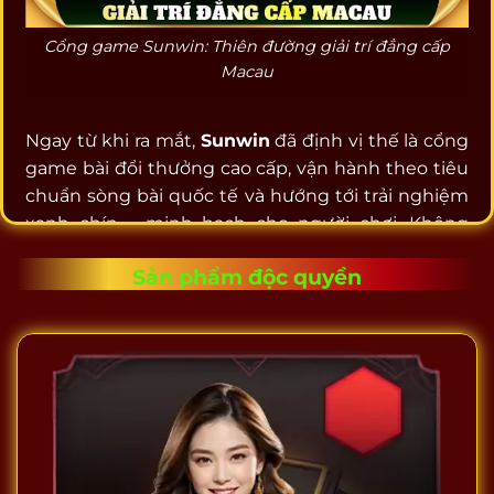
Cổng game Sunwin: Thiên đường giải trí đẳng cấp
Macau
Ngay từ khi ra mắt,
Sunwin
đã định vị thế là cổng
game bài đổi thưởng cao cấp, vận hành theo tiêu
chuẩn sòng bài quốc tế và hướng tới trải nghiệm
xanh chín – minh bạch cho người chơi. Không
chạy theo số lượng, Sunwin tập trung xây dựng
Sản phẩm độc quyền
uy tín thương hiệu, nền tảng công nghệ ổn định
và hệ sinh thái giải trí chất lượng, tạo nền móng
vững chắc để phát triển bền vững tại thị trường
châu Á, đặc biệt là Việt Nam.
Nguồn gốc từ “đế chế” casino tỷ đô
Sunwin được bảo chứng bởi tập đoàn Suncity –
cái tên nổi tiếng trong lĩnh vực casino và giải trí