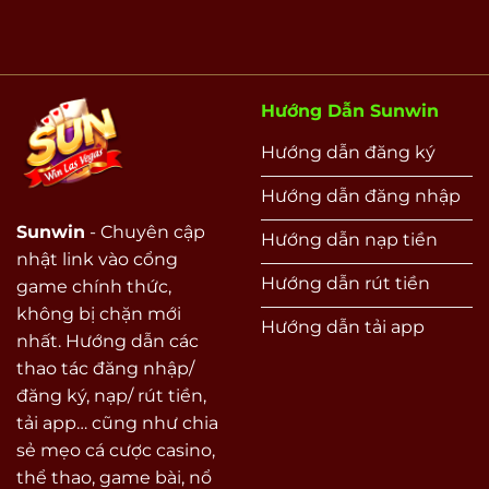
được đầu tư kỹ lưỡng về đồ họa, luật chơi minh
bạch và tỷ lệ trả thưởng hấp dẫn, giúp người chơi
dễ làm quen nhưng vẫn đủ lựa chọn để bứt phá
lợi nhuận.
Hướng Dẫn Sunwin
Nhà
Hướng dẫn đăng ký
Sảnh
Nội dung
Điểm thu hút tại
phát
game
nổi bật
Sunwin
hành
Hướng dẫn đăng nhập
Tiến Lên
Sunwin
- Chuyên cập
Luật chơi chuẩn Việt,
Hướng dẫn nạp tiền
Miền
Game bài
thiên về tư duy, dễ
nhật link vào cổng
Nam,
Sunwin
truyền
tiếp cận nhưng muốn
Phỏm,
Studio
Hướng dẫn rút tiền
game chính thức,
thống
thắng lớn cần chiến
Liêng,
thuật rõ ràng
không bị chặn mới
Mậu Binh
Hướng dẫn tải app
nhất. Hướng dẫn các
Dealer trực tiếp, hình
Tài Xỉu,
Sunwin
thao tác đăng nhập/
Casino
ảnh sắc nét, đặt cược
Xóc Đĩa,
Live
đăng ký, nạp/ rút tiền,
Livestream
real-time, trải nghiệm
Baccarat
Casino
như sòng bài thật
tải app… cũng như chia
sẻ mẹo cá cược casino,
Thần Tài,
JILI, PG
Jackpot tích lũy lớn,
Pirate
thể thao, game bài, nổ
Slot Game
Soft,
hiệu ứng bắt mắt,