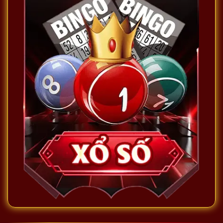
nghiệm
lag kể cả giờ cao
bị gián đoạn giữa
điểm
chừng
Thắng là rút ngay,
Nạp rút 1:1, xử lý tự
Thanh
không chờ đợi, tạo cảm
động, hoàn tất chỉ
toán
giác minh bạch và yên
trong ~30 giây
tâm
Áp dụng công nghệ
Bảo vệ tuyệt đối thông
Bảo
mã hóa nhiều lớp,
tin cá nhân và lịch sử
mật
xác thực tài khoản
giao dịch
chặt chẽ
Server mạnh, kết nối
Hạn chế lỗi treo, lỗi kết
Tốc độ
nhanh, phản hồi tức
nối khi tham gia Tài
thì
Xỉu, Nổ Hũ, Casino
Hỗ trợ 24/7 qua live
Giải quyết sự cố nhanh,
CSKH
chat, fanpage, kênh
hỗ trợ rõ ràng kể cả
chính thức
người mới
Giftcode, hoàn trả,
Luôn có thêm vốn chơi,
Ưu đãi
đua top, sự kiện diễn
tăng cơ hội sinh lời lâu
ra liên tục
dài