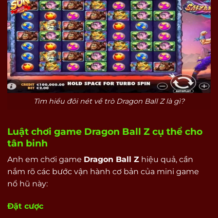
Tìm hiểu đôi nét về trò Dragon Ball Z là gì?
Luật chơi game Dragon Ball Z cụ thể cho
tân binh
Anh em chơi game
Dragon Ball Z
hiệu quả, cần
nắm rõ các bước vận hành cơ bản của mini game
nổ hũ này:
Đặt cược