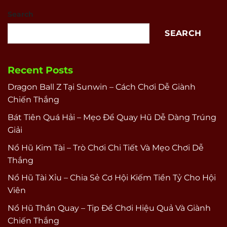
Search
SEARCH
Recent Posts
Dragon Ball Z Tại Sunwin – Cách Chơi Dễ Giành
Chiến Thắng
Bát Tiên Quá Hải – Mẹo Để Quay Hũ Dễ Dàng Trúng
Giải
Nổ Hũ Kim Tài – Trò Chơi Chi Tiết Và Mẹo Chơi Dễ
Thắng
Nổ Hũ Tài Xỉu – Chia Sẻ Cơ Hội Kiếm Tiền Tỷ Cho Hội
Viên
Nổ Hũ Thần Quay – Tip Để Chơi Hiệu Quả Và Giành
Chiến Thắng