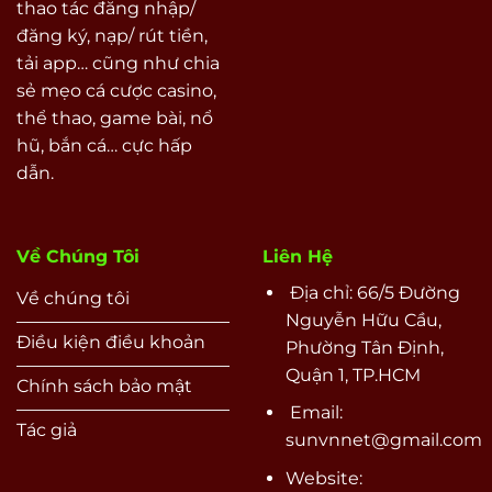
thao tác đăng nhập/
đăng ký, nạp/ rút tiền,
tải app… cũng như chia
sẻ mẹo cá cược casino,
thể thao, game bài, nổ
hũ, bắn cá… cực hấp
dẫn.
Về Chúng Tôi
Liên Hệ
Địa chỉ: 66/5 Đường
Về chúng tôi
Nguyễn Hữu Cầu,
Điều kiện điều khoản
Phường Tân Định,
Quận 1, TP.HCM
Chính sách bảo mật
Email:
Tác giả
sunvnnet@gmail.com
Website: