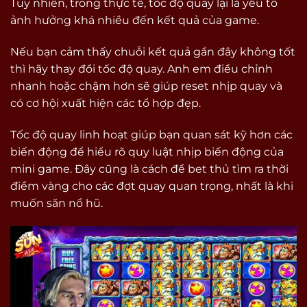
Tuy nhiên, trong thực tế, tốc độ quay lại là yếu tố
ảnh hưởng khá nhiều đến kết quả của game.
Nếu bạn cảm thấy chuỗi kết quả gần đây không tốt
thì hãy thay đổi tốc độ quay. Anh em điều chỉnh
nhanh hoặc chậm hơn sẽ giúp reset nhịp quay và
có cơ hội xuất hiện các tổ hợp đẹp.
Tốc độ quay linh hoạt giúp bạn quan sát kỹ hơn các
biến động để hiểu rõ quy luật nhịp biến động của
mini game. Đây cũng là cách để bet thủ tìm ra thời
điểm vàng cho các đợt quay quan trọng, nhất là khi
muốn săn nổ hũ.