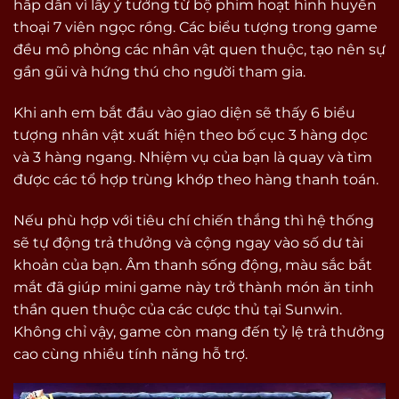
hấp dẫn vì lấy ý tưởng từ bộ phim hoạt hình huyền
thoại 7 viên ngọc rồng. Các biểu tượng trong game
đều mô phỏng các nhân vật quen thuộc, tạo nên sự
gần gũi và hứng thú cho người tham gia.
Khi anh em bắt đầu vào giao diện sẽ thấy 6 biểu
tượng nhân vật xuất hiện theo bố cục 3 hàng dọc
và 3 hàng ngang. Nhiệm vụ của bạn là quay và tìm
được các tổ hợp trùng khớp theo hàng thanh toán.
Nếu phù hợp với tiêu chí chiến thắng thì hệ thống
sẽ tự động trả thưởng và cộng ngay vào số dư tài
khoản của bạn. Âm thanh sống động, màu sắc bắt
mắt đã giúp mini game này trở thành món ăn tinh
thần quen thuộc của các cược thủ tại Sunwin.
Không chỉ vậy, game còn mang đến tỷ lệ trả thưởng
cao cùng nhiều tính năng hỗ trợ.