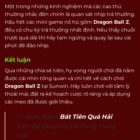
Một trong những kinh nghiệm mà các cao thủ
thường nhắc đến chính là quan sát nhịp trả thưởng.
Hầu hết các mini game nổ hũ gồm
Dragon Ball Z
,
đều có chu kỳ trả thưởng nhất định. Nếu thấy chuỗi
trượt quá dài thì hãy tạm ngừng và quay lại sau vài
phút để đảo nhịp.
Kết luận
Qua những chia sẻ trên, hy vọng người chơi đã nắm
được cái nhìn tổng quan và chi tiết về cách chơi
Dragon Ball Z
tại Sunwin. Hãy luôn chơi với tâm lý
thoải mái, đặt ra kế hoạch cược rõ ràng và áp dụng
các mẹo đã được giới thiệu.
>> Xem thêm:
Bát Tiên Quá Hải
–
Mẹo Để Quay Hũ Dễ Dàng Trúng
Giải