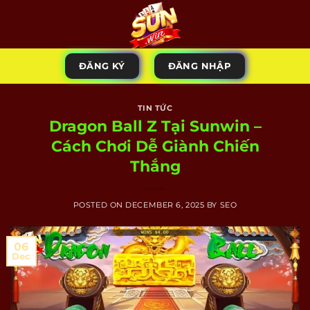
Skip
to
content
ĐĂNG KÝ
ĐĂNG NHẬP
TIN TỨC
Dragon Ball Z Tại Sunwin –
Cách Chơi Dễ Giành Chiến
Thắng
POSTED ON
DECEMBER 6, 2025
BY
SEO
06
Dec