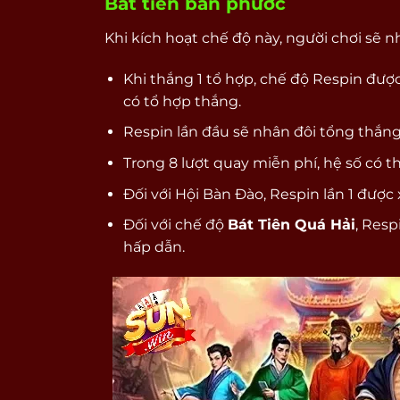
Bát tiên ban phước
Khi kích hoạt chế độ này, người chơi sẽ n
Khi thắng 1 tổ hợp, chế độ Respin được
có tổ hợp thắng.
Respin lần đầu sẽ nhân đôi tổng thắng, 
Trong 8 lượt quay miễn phí, hệ số có th
Đối với Hội Bàn Đào, Respin lần 1 được x
Đối với chế độ
Bát Tiên Quá Hải
, Resp
hấp dẫn.