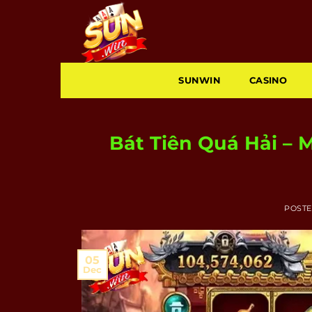
Skip
to
content
SUNWIN
CASINO
Bát Tiên Quá Hải –
POST
05
Dec