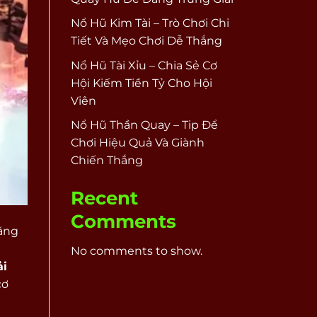
Nổ Hũ Kim Tài – Trò Chơi Chi
Tiết Và Mẹo Chơi Dễ Thắng
Nổ Hũ Tài Xỉu – Chia Sẻ Cơ
Hội Kiếm Tiền Tỷ Cho Hội
Viên
Nổ Hũ Thần Quay – Tip Để
Chơi Hiệu Quả Và Giành
Chiến Thắng
Recent
Comments
năng
No comments to show.
ải
cơ