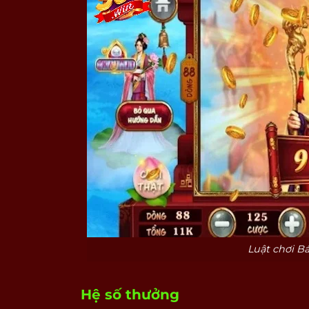
Luật chơi B
Hệ số thưởng