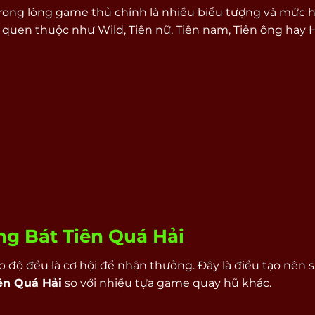
 trong lòng game thủ chính là nhiều biểu tượng và mức h
quen thuộc như Wild, Tiên nữ, Tiên nam, Tiên ông hay H
g Bát Tiên Quá Hải
 độ đều là cơ hội để nhận thưởng. Đây là điều tạo nên 
ên Quá Hải
so với nhiều tựa game quay hũ khác.