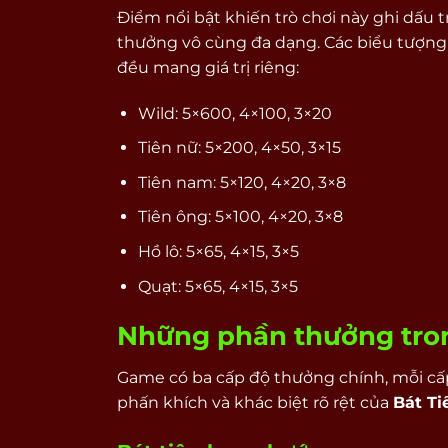
Điểm nổi bật khiến trò chơi này ghi dấu
thưởng vô cùng đa dạng. Các biểu tượng 
đều mang giá trị riêng:
Wild: 5×600, 4×100, 3×20
Tiên nữ: 5×200, 4×50, 3×15
Tiên nam: 5×120, 4×20, 3×8
Tiên ông: 5×100, 4×20, 3×8
Hồ lô: 5×65, 4×15, 3×5
Quạt: 5×65, 4×15, 3×5
Những phần thưởng tron
Game có ba cấp độ thưởng chính, mỗi cấp
phấn khích và khác biệt rõ rệt của
Bát Ti