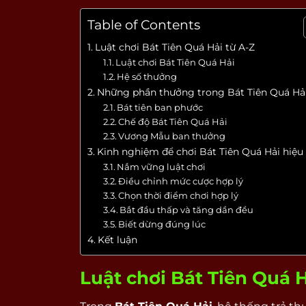
Table of Contents
Luật chơi Bát Tiên Quá Hải từ A-Z
Luật chơi Bát Tiên Quá Hải
Hệ số thưởng
Những phần thưởng trong Bát Tiên Quá Hả
Bát tiên ban phước
Chế độ Bát Tiên Quá Hải
Vương Mẫu ban thưởng
Kinh nghiệm để chơi Bát Tiên Quá Hải hiệu
Nắm vững luật chơi
Điều chỉnh mức cược hợp lý
Chọn thời điểm chơi hợp lý
Bắt đầu thấp và tăng dần đều
Biết dừng đúng lúc
Kết luận
Luật chơi Bát Tiên Quá H