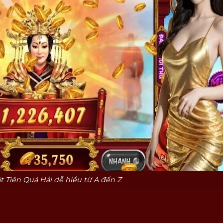
át Tiên Quá Hải dễ hiểu từ A đến Z