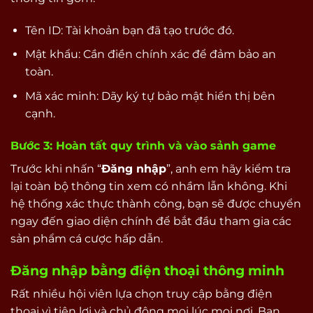
Tên ID: Tài khoản bạn đã tạo trước đó.
Mật khẩu: Cần điền chính xác để đảm bảo an
toàn.
Mã xác minh: Dãy ký tự bảo mật hiển thị bên
cạnh.
Bước 3: Hoàn tất quy trình và vào sảnh game
Trước khi nhấn “
Đăng nhập
”, anh em hãy kiểm tra
lại toàn bộ thông tin xem có nhầm lẫn không. Khi
hệ thống xác thực thành công, bạn sẽ được chuyển
ngay đến giao diện chính để bắt đầu tham gia các
sản phẩm cá cược hấp dẫn.
Đăng nhập bằng điện thoại thông minh
Rất nhiều hội viên lựa chọn truy cập bằng điện
thoại vì tiện lợi và chủ động mọi lúc mọi nơi. Bạn