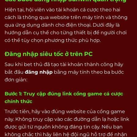
Hiện tại, hội viên vào tài khoản cá cược theo hai
cách là thông qua website trên máy tính và thông
qua ứng dụng dành cho điện thoại. Dưới đây là
hướng dẫn cụ thể cho từng thiết bị để người chơi
có thể tùy chọn phương thức phù hợp.
Đăng nhập siêu tốc ở trên PC
Sau khi bet thủ đã tạo tài khoản thành công hãy
bắt đầu
đăng nhập
bằng máy tính theo ba bước
đơn giản:
Bước 1: Truy cập đúng link cổng game cá cược
chính thức
Trước tiên, hãy vào đúng website của cổng game
này. Không truy cập vào các đường dẫn lạ hoặc link
được gửi từ nguồn không đáng tin cậy. Nếu bạn
không chắc thì hãy liên hệ đội ngũ hỗ trợ để nhận