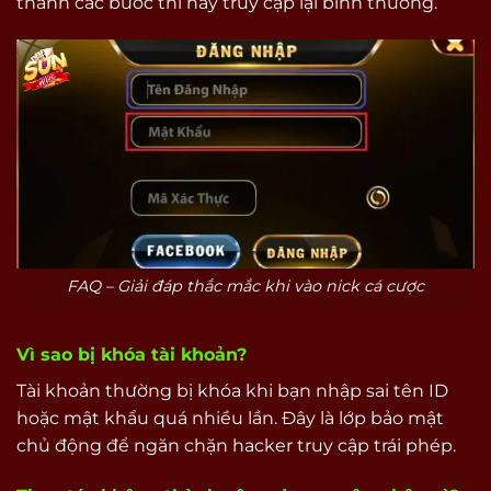
thành các bước thì hãy truy cập lại bình thường.
FAQ – Giải đáp thắc mắc khi vào nick cá cược
Vì sao bị khóa tài khoản?
Tài khoản thường bị khóa khi bạn nhập sai tên ID
hoặc mật khẩu quá nhiều lần. Đây là lớp bảo mật
chủ động để ngăn chặn hacker truy cập trái phép.