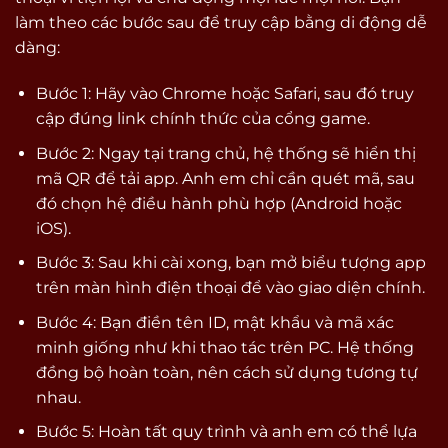
làm theo các bước sau để truy cập bằng di động dễ
dàng:
Bước 1: Hãy vào Chrome hoặc Safari, sau đó truy
cập đúng link chính thức của cổng game.
Bước 2: Ngay tại trang chủ, hệ thống sẽ hiển thị
mã QR để tải app. Anh em chỉ cần quét mã, sau
đó chọn hệ điều hành phù hợp (Android hoặc
iOS).
Bước 3: Sau khi cài xong, bạn mở biểu tượng app
trên màn hình điện thoại để vào giao diện chính.
Bước 4: Bạn điền tên ID, mật khẩu và mã xác
minh giống như khi thao tác trên PC. Hệ thống
đồng bộ hoàn toàn, nên cách sử dụng tương tự
nhau.
Bước 5: Hoàn tất quy trình và anh em có thể lựa