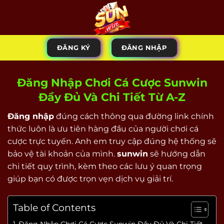
Skip
to
content
ĐĂNG KÝ
ĐĂNG NHẬP
Đăng Nhập Chơi Cá Cược Sunwin
Đầy Đủ Và Chi Tiết Từ A-Z
Đăng nhập
đúng cách thông qua đường link chính
thức luôn là ưu tiên hàng đầu của người chơi cá
cược trực tuyến. Anh em truy cập đúng hệ thống sẽ
bảo vệ tài khoản của mình.
sunwin
sẽ hướng dẫn
chi tiết quy trình, kèm theo các lưu ý quan trọng
giúp bạn có được trọn vẹn dịch vụ giải trí.
Table of Contents
Đăng Nhập Chơi Cá Cược Sunwin Đầy Đủ Và Chi Tiết