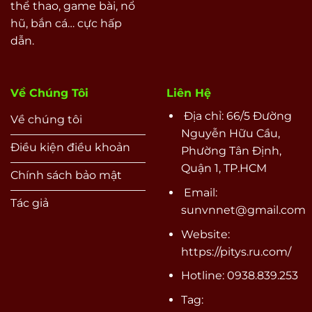
thể thao, game bài, nổ
hũ, bắn cá… cực hấp
dẫn.
Về Chúng Tôi
Liên Hệ
Địa chỉ: 66/5 Đường
Về chúng tôi
Nguyễn Hữu Cầu,
Điều kiện điều khoản
Phường Tân Định,
Quận 1, TP.HCM
Chính sách bảo mật
Email:
Tác giả
sunvnnet@gmail.com
Website:
https://pitys.ru.com/
Hotline: 0938.839.253
Tag: