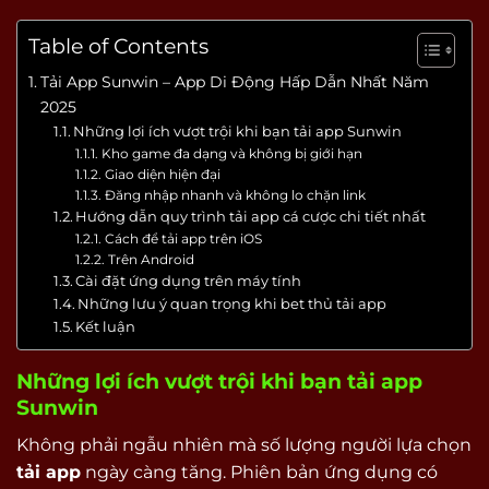
Table of Contents
Tải App Sunwin – App Di Động Hấp Dẫn Nhất Năm
2025
Những lợi ích vượt trội khi bạn tải app Sunwin
Kho game đa dạng và không bị giới hạn
Giao diện hiện đại
Đăng nhập nhanh và không lo chặn link
Hướng dẫn quy trình tải app cá cược chi tiết nhất
Cách để tải app trên iOS
Trên Android
Cài đặt ứng dụng trên máy tính
Những lưu ý quan trọng khi bet thủ tải app
Kết luận
Những lợi ích vượt trội khi bạn tải app
Sunwin
Không phải ngẫu nhiên mà số lượng người lựa chọn
tải app
ngày càng tăng. Phiên bản ứng dụng có