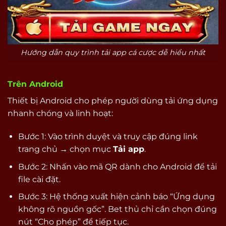
Hướng dẫn quy trình tải app cá cược dễ hiểu nhất
Trên Android
Thiết bị Android cho phép người dùng tải ứng dụng
nhanh chóng và linh hoạt:
Bước 1: Vào trình duyệt và truy cập đúng link
trang chủ → chọn mục
Tải app
.
Bước 2: Nhấn vào mã QR dành cho Android để tải
file cài đặt.
Bước 3: Hệ thống xuất hiện cảnh báo “Ứng dụng
không rõ nguồn gốc”. Bet thủ chỉ cần chọn đúng
nút “Cho phép” để tiếp tục.