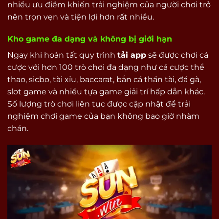
nhiều ưu điểm khiến trải nghiệm của người chơi trở
nên trọn vẹn và tiện lợi hơn rất nhiều.
Kho game đa dạng và không bị giới hạn
Ngay khi hoàn tất quy trình
tải app
sẽ được chơi cá
cược với hơn 100 trò chơi đa dạng như cá cược thể
thao, sicbo, tài xỉu, baccarat, bắn cá thần tài, đá gà,
slot game và nhiều tựa game giải trí hấp dẫn khác.
Số lượng trò chơi liên tục được cập nhật để trải
nghiệm chơi game của bạn không bao giờ nhàm
chán.