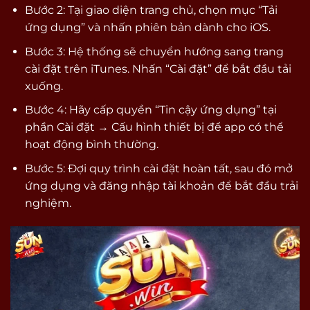
Bước 2: Tại giao diện trang chủ, chọn mục “Tải
ứng dụng” và nhấn phiên bản dành cho iOS.
Bước 3: Hệ thống sẽ chuyển hướng sang trang
cài đặt trên iTunes. Nhấn “Cài đặt” để bắt đầu tải
xuống.
Bước 4: Hãy cấp quyền “Tin cậy ứng dụng” tại
phần Cài đặt → Cấu hình thiết bị để app có thể
hoạt động bình thường.
Bước 5: Đợi quy trình cài đặt hoàn tất, sau đó mở
ứng dụng và đăng nhập tài khoản để bắt đầu trải
nghiệm.