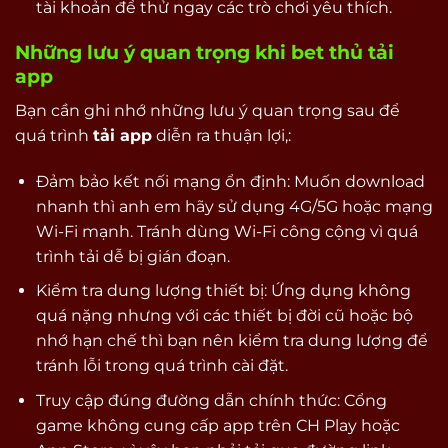
tài khoản để thử ngay các trò chơi yêu thích.
Những lưu ý quan trọng khi bet thủ tải
app
Bạn cần ghi nhớ những lưu ý quan trọng sau để
quá trình
tải app
diễn ra thuận lợi,:
Đảm bảo kết nối mạng ổn định: Muốn download
nhanh thì anh em hãy sử dụng 4G/5G hoặc mạng
Wi-Fi mạnh. Tránh dùng Wi-Fi công cộng vì quá
trình tải dễ bị gián đoạn.
Kiểm tra dung lượng thiết bị: Ứng dụng không
quá nặng nhưng với các thiết bị đời cũ hoặc bộ
nhớ hạn chế thì bạn nên kiểm tra dung lượng để
tránh lỗi trong quá trình cài đặt.
Truy cập đúng đường dẫn chính thức: Cổng
game không cung cấp app trên CH Play hoặc