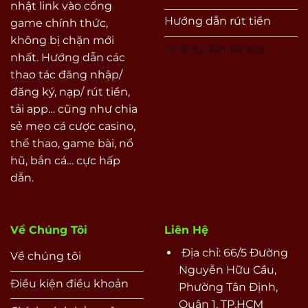
nhật link vào cổng
Hướng dẫn rút tiền
game chính thức,
không bị chặn mới
Hướng dẫn tải app
nhất. Hướng dẫn các
thao tác đăng nhập/
đăng ký, nạp/ rút tiền,
tải app… cũng như chia
sẻ mẹo cá cược casino,
thể thao, game bài, nổ
hũ, bắn cá… cực hấp
dẫn.
Về Chúng Tôi
Liên Hệ
Địa chỉ: 66/5 Đường
Về chúng tôi
Nguyễn Hữu Cầu,
Điều kiện điều khoản
Phường Tân Định,
Quận 1, TP.HCM