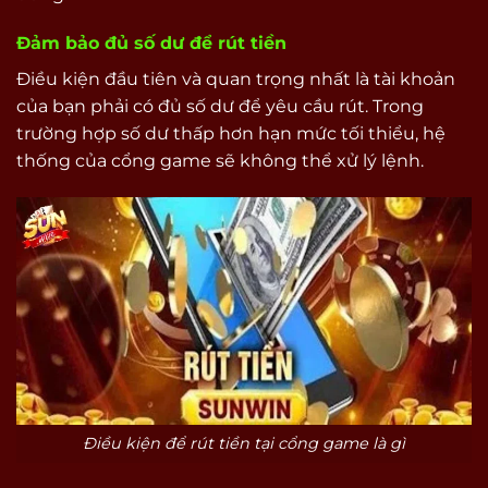
Đảm bảo đủ số dư để rút tiền
Điều kiện đầu tiên và quan trọng nhất là tài khoản
của bạn phải có đủ số dư để yêu cầu rút. Trong
trường hợp số dư thấp hơn hạn mức tối thiểu, hệ
thống của cổng game sẽ không thể xử lý lệnh.
Điều kiện để rút tiền tại cổng game là gì