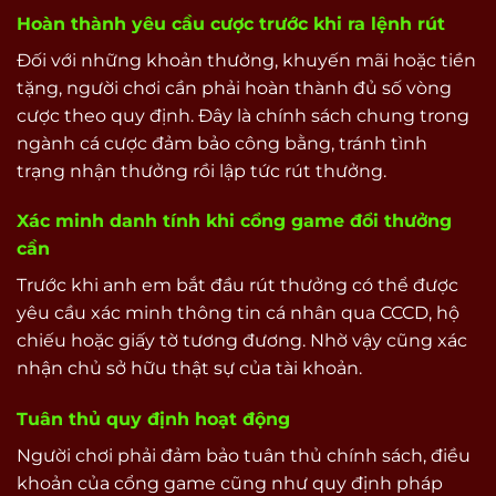
Hoàn thành yêu cầu cược trước khi ra lệnh rút
Đối với những khoản thưởng, khuyến mãi hoặc tiền
tặng, người chơi cần phải hoàn thành đủ số vòng
cược theo quy định. Đây là chính sách chung trong
ngành cá cược đảm bảo công bằng, tránh tình
trạng nhận thưởng rồi lập tức rút thưởng.
Xác minh danh tính khi cổng game đổi thưởng
cần
Trước khi anh em bắt đầu rút thưởng có thể được
yêu cầu xác minh thông tin cá nhân qua CCCD, hộ
chiếu hoặc giấy tờ tương đương. Nhờ vậy cũng xác
nhận chủ sở hữu thật sự của tài khoản.
Tuân thủ quy định hoạt động
Người chơi phải đảm bảo tuân thủ chính sách, điều
khoản của cổng game cũng như quy định pháp