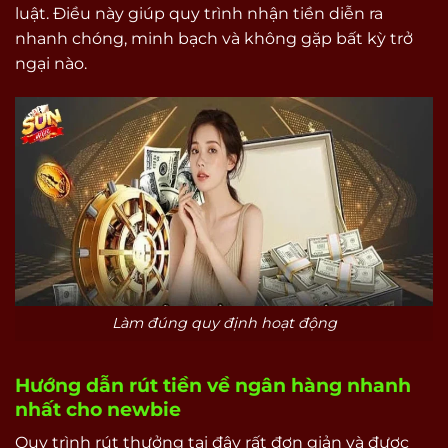
luật. Điều này giúp quy trình nhận tiền diễn ra
nhanh chóng, minh bạch và không gặp bất kỳ trở
ngại nào.
Làm đúng quy định hoạt động
Hướng dẫn rút tiền về ngân hàng nhanh
nhất cho newbie
Quy trình rút thưởng tại đây rất đơn giản và được