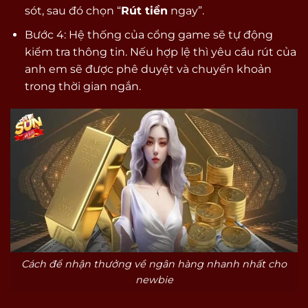
sót, sau đó chọn “
Rút tiền
ngay”.
Bước 4: Hệ thống của cổng game sẽ tự động
kiểm tra thông tin. Nếu hợp lệ thì yêu cầu rút của
anh em sẽ được phê duyệt và chuyển khoản
trong thời gian ngắn.
Cách để nhận thưởng về ngân hàng nhanh nhất cho
newbie