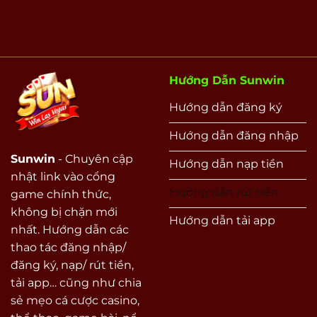
Hướng Dẫn Sunwin
Hướng dẫn đăng ký
Hướng dẫn đăng nhập
Sunwin
- Chuyên cập
Hướng dẫn nạp tiền
nhật link vào cổng
Hướng dẫn rút tiền
game chính thức,
không bị chặn mới
Hướng dẫn tải app
nhất. Hướng dẫn các
thao tác đăng nhập/
đăng ký, nạp/ rút tiền,
tải app… cũng như chia
sẻ mẹo cá cược casino,