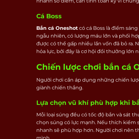
nhanh số điểm, cần tính toán kỹ vì chúng
Cá Boss
Bắn cá Oneshot
có cá Boss là điểm sáng
ngẫu nhiên, có lượng máu lớn và phối hợp 
được có thể gấp nhiều lần vốn đã bỏ ra.
hỏa lực, bởi đây là cơ hội đổi thưởng lớn
Chiến lược chơi bắn cá 
Người chơi cần áp dụng những chiến lượ
giành chiến thắng.
Lựa chọn vũ khí phù hợp khi b
Mỗi loại súng đều có tốc độ bắn và sát 
chọn súng có lực mạnh. Nếu thích kiểm s
nhanh sẽ phù hợp hơn. Người chơi nên th
mình.