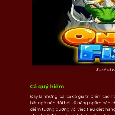
3 loài cá
Cá quý hiếm
Đây là những loài cá có giá trị điểm ca
bất ngờ nên đòi hỏi kỹ năng ngắm bắn ch
điểm tương đương với việc tiêu diệt hàn