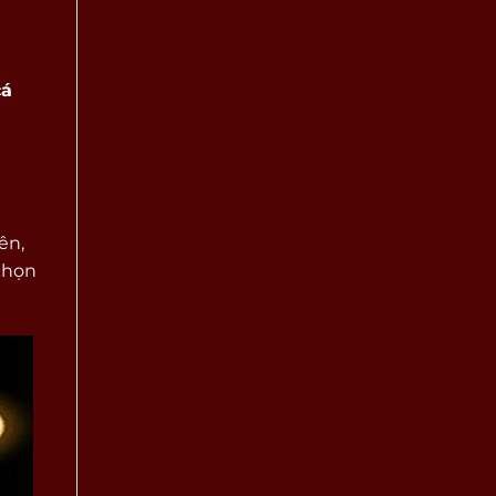
cá
ên,
chọn