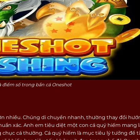
 và điểm số trong bắn cá Oneshot
o hơn nhiều. Chúng di chuyển nhanh, thường thay đổi hướ
uẩn xác. Anh em tiêu diệt một con cá quý hiếm mang lạ
g chục cá thường. Cá quý hiếm là mục tiêu lý tưởng để 