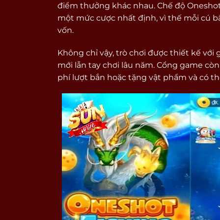
điểm thưởng khác nhau. Chế độ Oneshot 
một mức cược nhất định, vì thế mỗi cú b
vốn.
Không chỉ vậy, trò chơi được thiết kế với
mới lẫn tay chơi lâu năm. Cổng game cò
phí lượt bắn hoặc tặng vật phẩm và có t