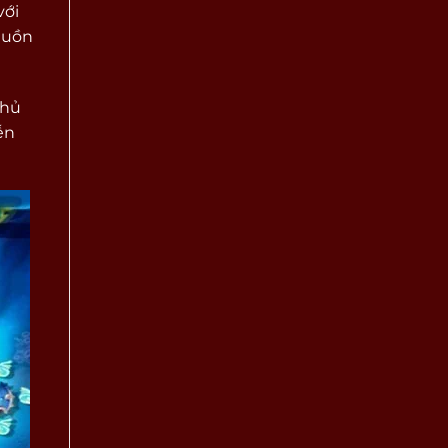
với
guồn
thủ
ễn