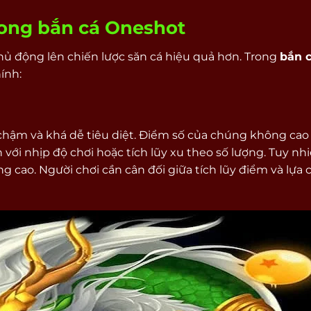
trong bắn cá Oneshot
hủ động lên chiến lược săn cá hiệu quả hơn. Trong
bắn 
ính:
chậm và khá dễ tiêu diệt. Điểm số của chúng không cao
với nhịp độ chơi hoặc tích lũy xu theo số lượng. Tuy nhi
 cao. Người chơi cần cân đối giữa tích lũy điểm và lựa 