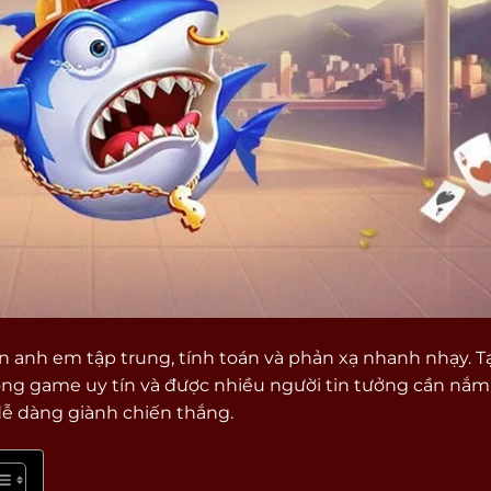
cần anh em tập trung, tính toán và phản xạ nhanh nhạy. T
ng game uy tín và được nhiều người tin tưởng cần nắm
dễ dàng giành chiến thắng.