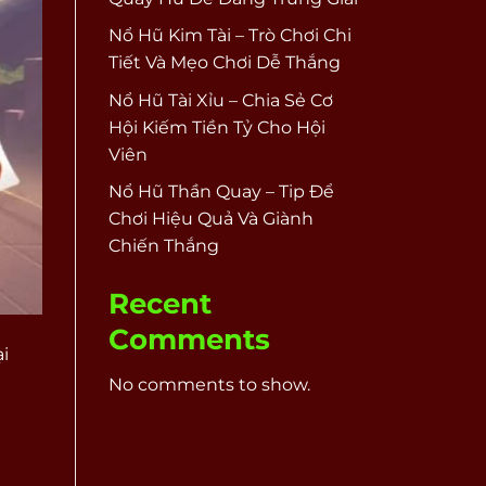
Nổ Hũ Kim Tài – Trò Chơi Chi
Tiết Và Mẹo Chơi Dễ Thắng
Nổ Hũ Tài Xỉu – Chia Sẻ Cơ
Hội Kiếm Tiền Tỷ Cho Hội
Viên
Nổ Hũ Thần Quay – Tip Để
Chơi Hiệu Quả Và Giành
Chiến Thắng
Recent
Comments
ại
No comments to show.