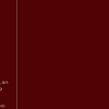
g, âm
g
mức